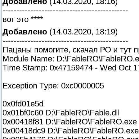
Добавлено
(14.03.2020, 18:16)
---------------------------------------------
вот это ****
Добавлено
(14.03.2020, 18:19)
---------------------------------------------
Пацаны помогите, скачал РО и тут при
Module Name: D:\FableRO\FableRO.
Time Stamp: 0x47159474 - Wed Oct 1
Exception Type: 0xc0000005
0x0fd01e5d
0x01bf0c60 D:\FableRO\Fable.dll
0x00418f81 D:\FableRO\FableRO.exe
0x00418dc9 D:\FableRO\FableRO.exe