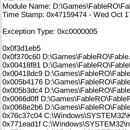
Module Name: D:\Games\FableRO\Fa
Time Stamp: 0x47159474 - Wed Oct 1
Exception Type: 0xc0000005
0x0f3d1eb5
0x0f370c60 D:\Games\FableRO\Fable.
0x00418f81 D:\Games\FableRO\Fabl
0x00418dc9 D:\Games\FableRO\Fabl
0x005b4176 D:\Games\FableRO\Fabl
0x005b3dc4 D:\Games\FableRO\Fabl
0x0066d0ff D:\Games\FableRO\Fable
0x0068e2b6 D:\Games\FableRO\Fabl
0x76c37c04 C:\Windows\SYSTEM32
0x771ead1f C:\Windows\SYSTEM32\ntd