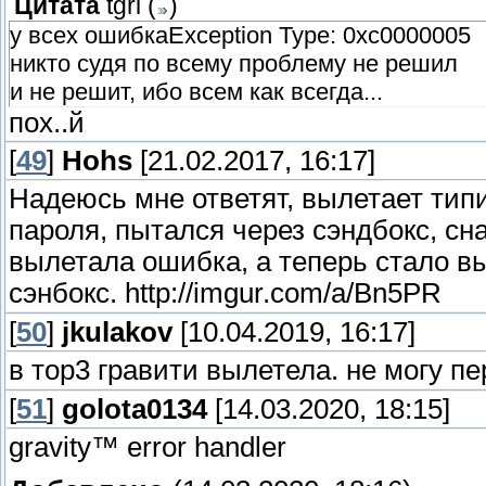
Цитата
tgri
(
)
у всех ошибкаException Type: 0xc0000005
никто судя по всему проблему не решил
и не решит, ибо всем как всегда...
пох..й
[
49
]
Hohs
[21.02.2017, 16:17]
Надеюсь мне ответят, вылетает типи
пароля, пытался через сэндбокс, сн
вылетала ошибка, а теперь стало вы
сэнбокс. http://imgur.com/a/Bn5PR
[
50
]
jkulakov
[10.04.2019, 16:17]
в тор3 гравити вылетела. не могу п
[
51
]
golota0134
[14.03.2020, 18:15]
gravity™ error handler