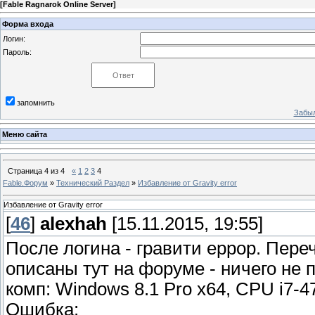
[
Fable Ragnarok Online Server
]
Форма входа
Логин:
Пароль:
запомнить
Забыл
Меню сайта
Страница
4
из
4
«
1
2
3
4
Fable.Форум
»
Технический Раздел
»
Избавление от Gravity error
Избавление от Gravity error
[
46
]
alexhah
[15.11.2015, 19:55]
После логина - гравити еррор. Пере
описаны тут на форуме - ничего не п
комп: Windows 8.1 Pro x64, CPU i7-
Ошибка: