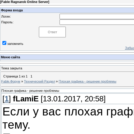
[
Fable Ragnarok Online Server
]
Форма входа
Логин:
Пароль:
запомнить
Забыл
Меню сайта
Тема закрыта
Страница
1
из
1
1
Fable.Форум
»
Технический Раздел
»
Плохая графика - решение проблемы
Плохая графика - решение проблемы
[
1
]
fLamiE
[13.01.2017, 20:58]
Если у вас плохая граф
тему.