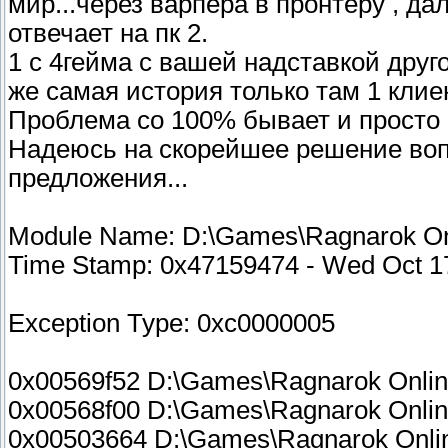
мир...через варпера в пронтеру , да
отвечает на пк 2.
1 с 4гейма с вашей надставкой друго
же самая история только там 1 клие
Проблема со 100% бывает и просто 
Надеюсь на скорейшее решение вопр
предложения...
Module Name: D:\Games\Ragnarok On
Time Stamp: 0x47159474 - Wed Oct 1
Exception Type: 0xc0000005
0x00569f52 D:\Games\Ragnarok Onli
0x00568f00 D:\Games\Ragnarok Onli
0x00503664 D:\Games\Ragnarok Onli