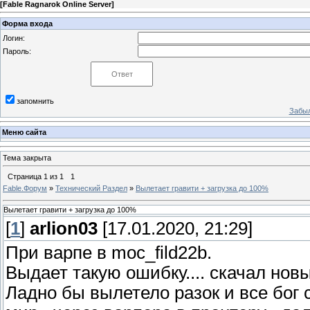
[
Fable Ragnarok Online Server
]
Форма входа
Логин:
Пароль:
запомнить
Забыл
Меню сайта
Тема закрыта
Страница
1
из
1
1
Fable.Форум
»
Технический Раздел
»
Вылетает гравити + загрузка до 100%
Вылетает гравити + загрузка до 100%
[
1
]
arlion03
[17.01.2020, 21:29]
При варпе в moc_fild22b.
Выдает такую ошибку.... скачал нов
Ладно бы вылетело разок и все бог 