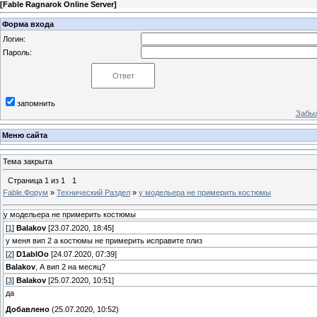
[
Fable Ragnarok Online Server
]
Форма входа
Логин:
Пароль:
запомнить
Забыл
Меню сайта
Тема закрыта
Страница
1
из
1
1
Fable.Форум
»
Технический Раздел
»
у модельера не примерить костюмы
у модельера не примерить костюмы
[
1
]
Balakov
[23.07.2020, 18:45]
у меня вип 2 а костюмы не примерить исправите плиз
[
2
]
D1ablOo
[24.07.2020, 07:39]
Balakov
, А вип 2 на месяц?
[
3
]
Balakov
[25.07.2020, 10:51]
да
Добавлено
(25.07.2020, 10:52)