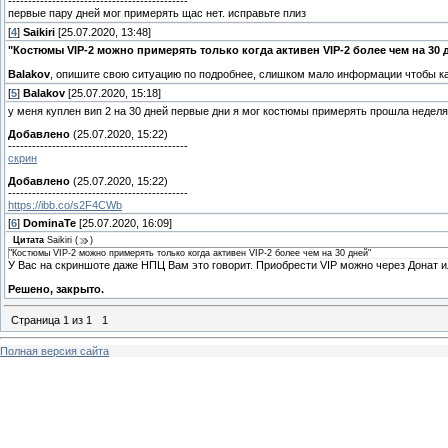
---------------------------------------------
первые пару дней мог примерять щас нет. исправьте плиз
[
4
]
Saikiri
[25.07.2020, 13:48]
"Костюмы VIP-2 можно примерять только когда активен VIP-2 более чем на 30 
Balakov
, опишите свою ситуацию по подробнее, слишком мало информации чтобы ка
[
5
]
Balakov
[25.07.2020, 15:18]
у меня куплен вип 2 на 30 дней первые дни я мог костюмы примерять прошла неделя 
Добавлено
(25.07.2020, 15:22)
---------------------------------------------
скрин
Добавлено
(25.07.2020, 15:22)
---------------------------------------------
https://ibb.co/s2F4CWb
[
6
]
DominaTe
[25.07.2020, 16:09]
Цитата
Saikiri
(
)
"Костюмы VIP-2 можно примерять только когда активен VIP-2 более чем на 30 дней"
У Вас на скриншоте даже НПЦ Вам это говорит. Приобрести VIP можно через Донат и
Решено, закрыто.
Страница
1
из
1
1
Полная версия сайта