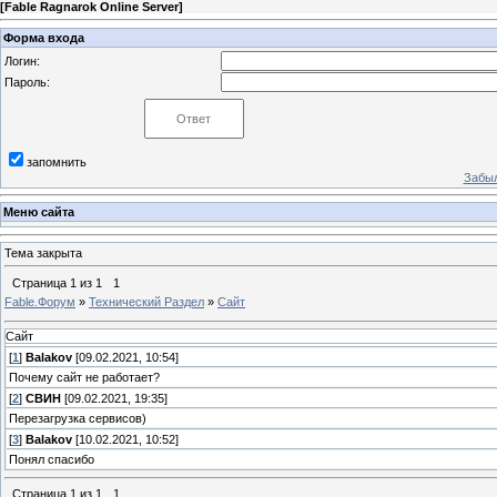
[
Fable Ragnarok Online Server
]
Форма входа
Логин:
Пароль:
запомнить
Забыл
Меню сайта
Тема закрыта
Страница
1
из
1
1
Fable.Форум
»
Технический Раздел
»
Сайт
Сайт
[
1
]
Balakov
[09.02.2021, 10:54]
Почему сайт не работает?
[
2
]
СВИН
[09.02.2021, 19:35]
Перезагрузка сервисов)
[
3
]
Balakov
[10.02.2021, 10:52]
Понял спасибо
Страница
1
из
1
1