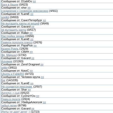
Сообщение от:
D1ablOo
»»
Баги в башне
(
0
/
623
)
Сообщение от:
shor
»»
соединение с сервером невозможно
(
4
/
911
)
Сообщение от:
fLamiE
»»
uopilot
(
0
/
653
)
Сообщение от:
CанктПетербург
»»
Не вытащить карты из вещей
(
3
/
649
)
Сообщение от:
Gavard
»»
не вытащить карты
(
0
/
517
)
Сообщение от:
Rallan
»»
Настройка экрана
(
2
/
656
)
Сообщение от:
fLamiE
»»
Гравити попогите плиззз
(
2
/
676
)
Сообщение от:
PapaPsix
»»
Казино Рояль
(
1
/
829
)
Сообщение от:
СВИН
»»
Фр_Маршал
(
1
/
742
)
Сообщение от:
Gavard
»»
Алхимик
(
2
/
1263
)
Сообщение от:
Zeref Dragneel
»»
upilot
(
3
/
811
)
Сообщение от:
КокеС
»»
Ubuntu и FableRO
(
0
/
715
)
Сообщение от:
Человек-крупа
»»
Баг
(
14
/
1035
)
Сообщение от:
fLamiE
»»
Не создается персонаж.
(
2
/
507
)
Сообщение от:
Shar
»»
Ангелус + сыр
(
0
/
522
)
Сообщение от:
CyDneYOo
»»
Грава в пронте
(
2
/
924
)
Сообщение от:
УбийцаАлкоголя
»»
забыл логин
(
8
/
798
)
Сообщение от:
Gavard
»»
Импы не дают денег :(
(
1
/
723
)