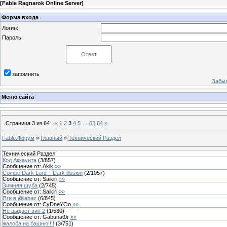
[
Fable Ragnarok Online Server
]
Форма входа
Логин:
Пароль:
запомнить
Забыл
Меню сайта
Страница
3
из
64
«
1
2
3
4
5
…
63
64
»
Fable.Форум
»
Главный
»
Технический Раздел
Технический Раздел
Код Аккаунта
(
3
/
857
)
Сообщение от:
Akik
»»
Combo Dark Lord + Dark illusion
(
2
/
1057
)
Сообщение от:
Saikiri
»»
Зимняя шуба
(
2
/
745
)
Сообщение от:
Saikiri
»»
Яги в @labaz
(
6
/
845
)
Сообщение от:
CyDneYOo
»»
Не выдает вип 2
(
1
/
530
)
Сообщение от:
Gabunat0r
»»
жалоба на башню!!!!
(
3
/
751
)