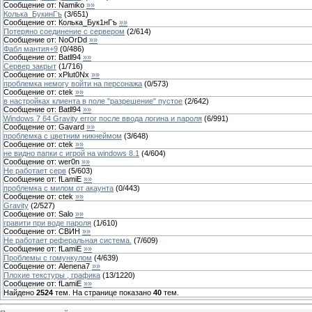
Сообщение от:
Namiko
»»
Колька_БукинГъ
(
3
/
651
)
Сообщение от:
Колька_Бук1нГъ
»»
Потеряно соединение с сервером
(
2
/
614
)
Сообщение от:
NoOrDd
»»
Фабл мантия+9
(
0
/
486
)
Сообщение от:
Batll94
»»
Сервер закрыт
(
1
/
716
)
Сообщение от:
xPlut0Nx
»»
проблемка немогу войти на персонажа
(
0
/
573
)
Сообщение от:
ctek
»»
в настройках клиента в поле "разрешение" пустое
(
2
/
642
)
Сообщение от:
Batll94
»»
Windows 7 64 Gravity error после ввода логина и пароля
(
6
/
991
)
Сообщение от:
Gavard
»»
проблемка с цветним никнеймом
(
3
/
648
)
Сообщение от:
ctek
»»
не видно папки с игрой на windows 8.1
(
4
/
604
)
Сообщение от:
wer0n
»»
Не работает серв
(
5
/
603
)
Сообщение от:
fLamiE
»»
проблемка с милом от акаунта
(
0
/
443
)
Сообщение от:
ctek
»»
Gravity
(
2
/
527
)
Сообщение от:
Salo
»»
гравити при воде пароля
(
1
/
610
)
Сообщение от:
СВИН
»»
Не работает реферальная система.
(
7
/
609
)
Сообщение от:
fLamiE
»»
Проблемы с гомункулом
(
4
/
639
)
Сообщение от:
Alenena7
»»
Плохие текстуры , графика
(
13
/
1220
)
Сообщение от:
fLamiE
»»
Найдено
2524
тем. На странице показано
40
тем.