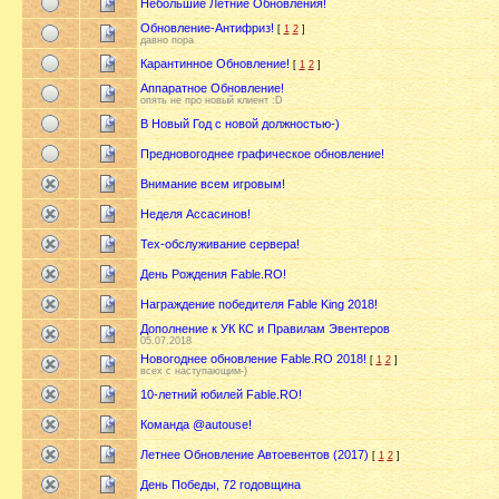
Небольшие Летние Обновления!
Обновление-Антифриз!
[
1
2
]
давно пора
Карантинное Обновление!
[
1
2
]
Аппаратное Обновление!
опять не про новый клиент :D
В Новый Год с новой должностью-)
Предновогоднее графическое обновление!
Внимание всем игровым!
Неделя Ассасинов!
Тех-обслуживание сервера!
День Рождения Fable.RO!
Награждение победителя Fable King 2018!
Дополнение к УК КС и Правилам Эвентеров
05.07.2018
Новогоднее обновление Fable.RO 2018!
[
1
2
]
всех с наступающим-)
10-летний юбилей Fable.RO!
Команда @autouse!
Летнее Обновление Автоевентов (2017)
[
1
2
]
День Победы, 72 годовщина