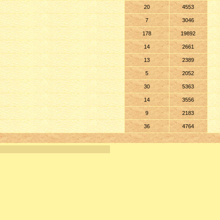
20
4553
7
3046
178
19892
14
2661
13
2389
5
2052
30
5363
14
3556
9
2183
36
4764