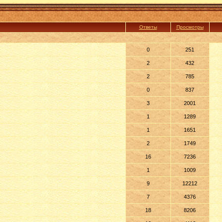
Ответы
Просмотры
0
251
2
432
2
785
0
837
3
2001
1
1289
1
1651
2
1749
16
7236
1
1009
9
12212
7
4376
18
8206