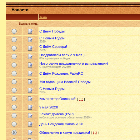
Новости
Тема
Важные темы
С Днём Победы!
С Новым Годом!
2026
С Днём Сервера!
2025
Поздравляем всех с 9 мая-)
80я годовщина победы!
Новогодние поздравления и исправления-)
С наступающим 2025м!
С Днём Рождения, FableRO!
79я годовщина Великой Победы!
С Новым Годом!
2024
Компилятор Описаний!
[
1
2
]
9 мая 2023!
Захват Домена (PVP)
небольшое осеннее обновление 2020-)
День Рождения Фабла 2020
Обновление в канун праздника!
[
1
2
]