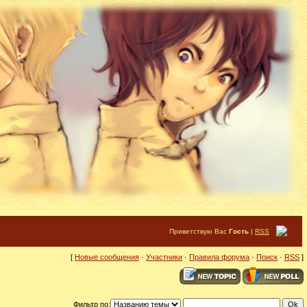
Приветствую Вас
Гость
|
RSS
[
Новые сообщения
·
Участники
·
Правила форума
·
Поиск
·
RSS
]
Фильтр по: