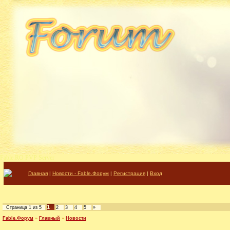
Fable.RO PVP Server
Главная
|
Новости - Fable.Форум
|
Регистрация
|
Вход
1
Страница
1
из
5
2
3
4
5
»
Fable.Форум
»
Главный
»
Новости