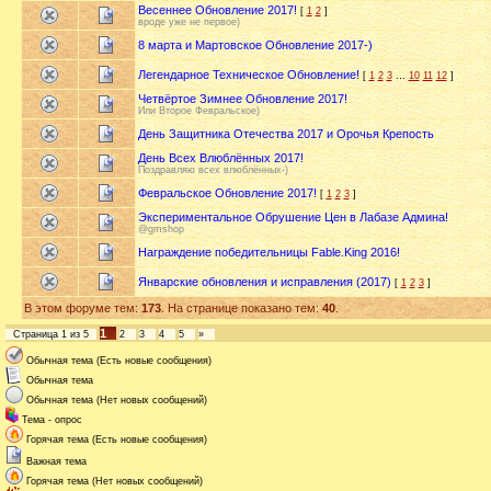
Весеннее Обновление 2017!
[
1
2
]
вроде уже не первое)
8 марта и Мартовское Обновление 2017-)
Легендарное Техническое Обновление!
[
1
2
3
…
10
11
12
]
Четвёртое Зимнее Обновление 2017!
Или Второе Февральское)
День Защитника Отечества 2017 и Орочья Крепость
День Всех Влюблённых 2017!
Поздравляю всех влюблённых-)
Февральское Обновление 2017!
[
1
2
3
]
Экспериментальное Обрушение Цен в Лабазе Админа!
@gmshop
Награждение победительницы Fable.King 2016!
Январские обновления и исправления (2017)
[
1
2
3
]
В этом форуме тем:
173
. На странице показано тем:
40
.
1
Страница
1
из
5
2
3
4
5
»
Обычная тема (Есть новые сообщения)
Обычная тема
Обычная тема (Нет новых сообщений)
Тема - опрос
Горячая тема (Есть новые сообщения)
Важная тема
Горячая тема (Нет новых сообщений)