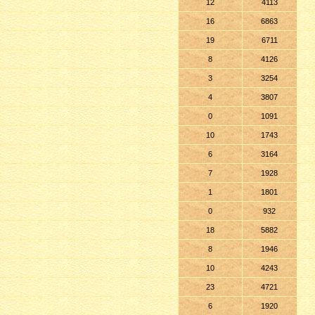
12
4113
16
6863
19
6711
8
4126
3
3254
4
3807
0
1091
10
1743
6
3164
7
1928
1
1801
0
932
18
5882
8
1946
10
4243
23
4721
6
1920